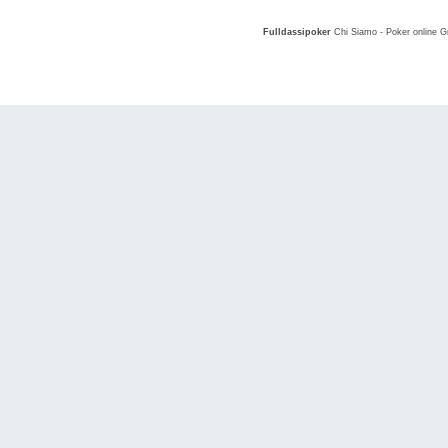
Fulldassipoker
Chi Siamo
-
Poker online
Gr