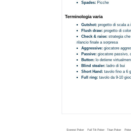
Spades:
Picche
Terminologia varia
Gutshot:
progetto di scala a 
Flush draw:
progetto di colo
Check & raise:
strategia che 
rilancio finale a sorpresa
Aggressive:
giocatore aggres
Passive:
giocatore passivo, c
Button:
lo detiene virtualmen
Blind stealer:
ladro di bui
Short Hand:
tavolo fino a 6 g
Full ring:
tavolo da 9-10 gioc
Everest Poker
Full Tilt Poker
Titan Poker
Poke