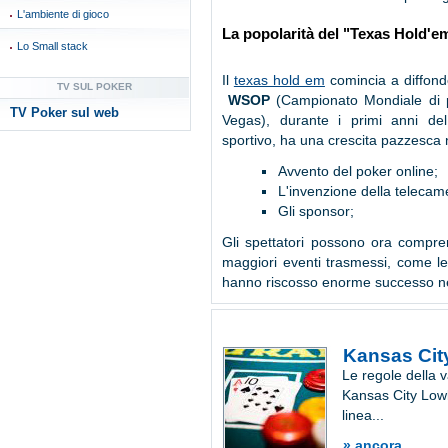
L'ambiente di gioco
La popolarità del "Texas Hold'e
Lo Small stack
Il
texas hold em
comincia a diffond
TV SUL POKER
WSOP
(Campionato Mondiale di po
TV Poker sul web
Vegas), durante i primi anni del
sportivo, ha una crescita pazzesca n
Avvento del poker online;
L'invenzione della telecame
Gli sponsor;
Gli spettatori possono ora compren
maggiori eventi trasmessi, come l
hanno riscosso enorme successo nell
Kansas City
Le regole della v
Kansas City Lowb
linea...
» ancora