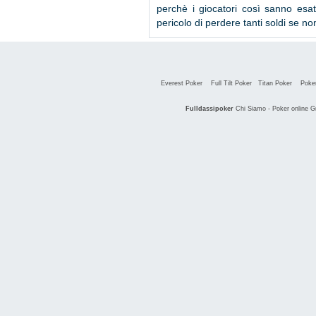
perchè i giocatori così sanno es
pericolo di perdere tanti soldi se non
Everest Poker
Full Tilt Poker
Titan Poker
Poke
Fulldassipoker
Chi Siamo
-
Poker online
Gr