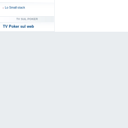
Lo Small stack
TV SUL POKER
TV Poker sul web